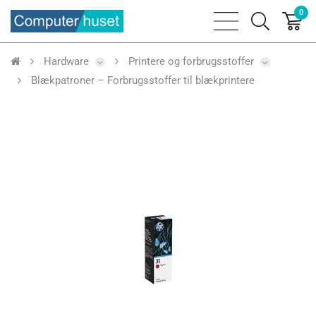
0
bars
search
sharp
icon
thin
Hardware
Printere og forbrugsstoffer
Blækpatroner – Forbrugsstoffer til blækprintere