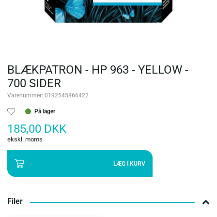
BLÆKPATRON - HP 963 - YELLOW -
700 SIDER
Varenummer:
0192545866422
På lager
185,00 DKK
ekskl. moms
LÆG I KURV
Filer