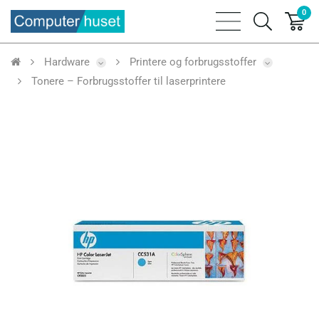
0
bars
search
sharp
icon
thin
Hardware
Printere og forbrugsstoffer
Tonere – Forbrugsstoffer til laserprintere